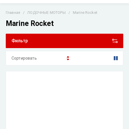
Главная
/
ЛОДОЧНЫЕ МОТОРЫ
/
Marine Rocket
Marine Rocket
Фильтр
Сортировать
Цена - убывание
Цена - возрастание
Название - Я-А
Название - А-Я