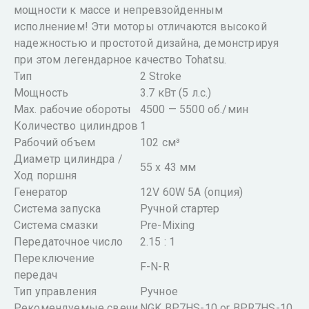
мощности к массе и непревзойденным
исполнением! Эти моторы отличаются высокой
надежностью и простотой дизайна, демонстрируя
при этом легендарное качество Tohatsu.
Тип
2 Stroke
Мощность
3.7 кВт (5 л.с.)
Мах. рабочие обороты
4500 — 5500 об./мин
Количество цилиндров
1
Рабочий объем
102 см³
Диаметр цилиндра /
55 x 43 мм
Ход поршня
Генератор
12V 60W 5A (опция)
Система запуска
Ручной стартер
Система смазки
Pre-Mixing
Передаточное число
2.15 : 1
Переключение
F-N-R
передач
Тип управления
Ручное
Рекомендуемые свечи
NGK BP7HS-10 or BPR7HS-10