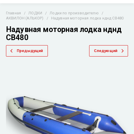
Главная
/
ЛОДКИ
/
Лодки по производителю
/
АКВИЛОН (АЛЬКОР)
/
Надувная моторная лодка нднд СВ480
Надувная моторная лодка нднд
СВ480
Предыдущий
Следующий