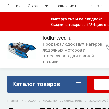
Главная
О компании
Наши клиенты
Новости
Инструменты со скидкой!
Скидки на товары до 5%! Ищите в
lodki-tver.ru
Продажа лодок ПВХ, катеров,
лодочных моторов и
аксессуаров для водной
техники
Каталог товаров
Главная
/
ЛОДКИ
/
Лодки по производителю
/
GLADIATOR (