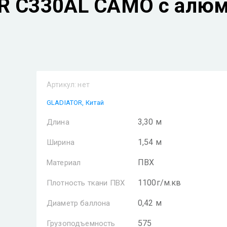
R C330AL CAMO с алю
Артикул:
нет
GLADIATOR, Китай
3,30 м
Длина
1,54 м
Ширина
ПВХ
Материал
1100г/м.кв
Плотность ткани ПВХ
0,42 м
Диаметр баллона
575
Грузоподъемность